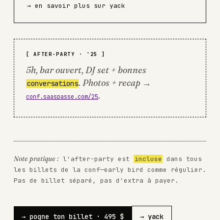
→ en savoir plus sur yack
[ AFTER-PARTY · '25 ]
5h, bar ouvert, DJ set + bonnes
. Photos + recap →
conversations
.
conf.saaspasse.com/25
Note pratique :
l'after-party est
incluse
dans tous
les billets de la conf—early bird comme régulier.
Pas de billet séparé, pas d'extra à payer.
→ pogne ton billet · 495 $
→ yack