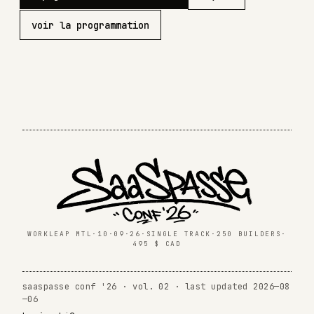
voir la programmation
WORKLEAP MTL
·
10·09·26
·
SINGLE TRACK
·
250 BUILDERS
·
495 $ CAD
saaspasse conf '26 · vol. 02 · last updated 2026—08
—06