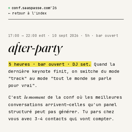
conf.saaspasse.com
'26
← retour à l'index
17:00 → 22:00 edt · 10 sept 2026 · 5h · bar ouvert
after-party
5 heures · bar ouvert · DJ set.
Quand la
dernière keynote finit, on switche du mode
"track" au mode "tout le monde se parle
pour vrai".
C'est
le moment
de la conf où les meilleures
conversations arrivent—celles qu'un panel
structuré peut pas générer. Tu pars chez
vous avec 3-4 contacts qui vont compter.