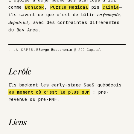
comme
Bonlook
,
Puzzle Medical
pis
Clinia
—
ils savent ce que c'est de bâtir
en français,
depuis ici
, avec des contraintes différentes
du Bay Area.
regarder la capsule
▸ LA CAPSULE
Serge Beauchemin
@ AQC Capital
Le rôle
Ils backent les early-stage SaaS québécois
au moment où c'est le plus dur
: pre-
revenue ou pre-PMF.
Liens