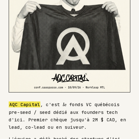
AQC Capital
, c'est
le
fonds VC québécois
pre-seed / seed dédié aux founders tech
d'ici. Premier chèque jusqu'à 2M $ CAD, en
lead, co-lead ou en suiveur.
L'équipe a déjà backé des startups d'ici