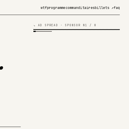
wtf
programme
commanditaires
billets ↗
faq
↘ AD SPREAD · SPONSOR N
1
/ 8
.
fig. 08