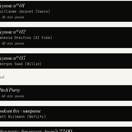
eynote nº 01
uillaume Jacquet (Vasco)
 30 min pause
eynote nº 02
anessa Dreifuss (AI Vibe)
 30 min pause
eynote nº 03
eorges Saad (Willie)
nch
itch Party
 60 min pause
odcast live · saaspasse
att Biilmann (Netlify)
fter-party · bar ouvert · jusqu'à 22:00