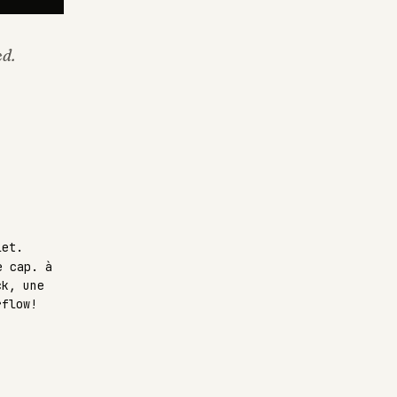
ed.
let.
e cap. à
ck, une
rflow!