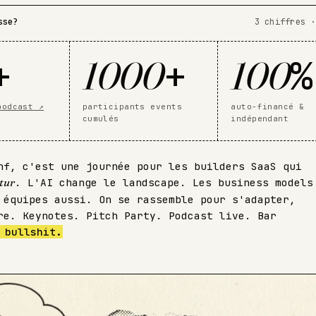
sse?
3 chiffres ·
+
+
%
1000
100
podcast ↗
participants events
auto-financé &
cumulés
indépendant
f, c'est une journée pour les builders SaaS qui
utur
. L'AI change le landscape. Les business models
 équipes aussi. On se rassemble pour s'adapter,
re. Keynotes. Pitch Party. Podcast live. Bar
 bullshit.