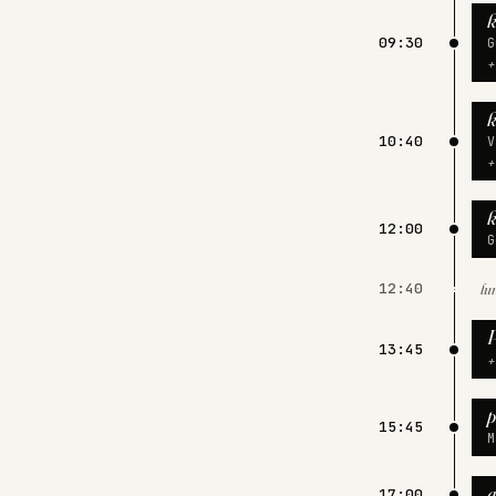
k
09:30
G
+
k
10:40
V
+
k
12:00
G
12:40
lu
P
13:45
+
p
15:45
M
a
17:00