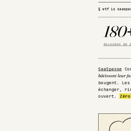
§ wtf is saaspa
180
épisodes de 
SaaSpasse
Con
bâtissent leur f
bougent. Les
échanger, ri
ouvert.
Zéro