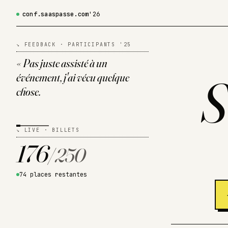
conf.saaspasse.com
'26
↘ FEEDBACK · PARTICIPANTS '25
«
Pas juste assisté à un
S
événement, j'ai vécu quelque
chose.
↘ LIVE · BILLETS
176
/
250
74
places restantes