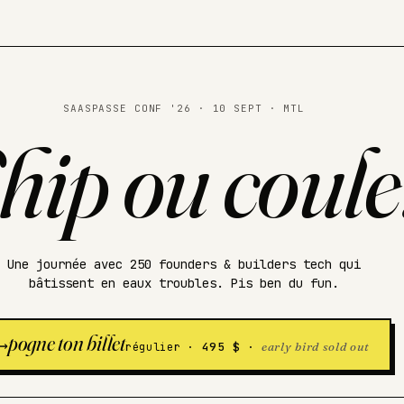
SAASPASSE CONF '26 · 10 SEPT · MTL
hip ou coule
Une journée avec 250 founders & builders tech qui
bâtissent en eaux troubles. Pis ben du fun.
pogne ton billet
→
495 $
early bird sold out
régulier ·
·