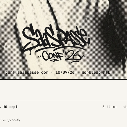
.
10 sept
6 items · si
ivée + petit-déj