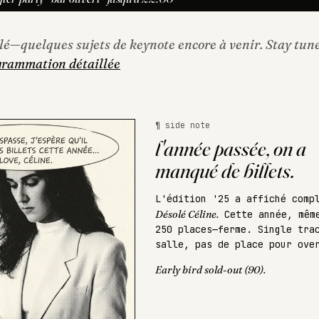
lé—quelques sujets de keynote encore à venir. Stay tun
grammation détaillée
¶ side note
l'année passée, on a
manqué de billets.
L'édition '25 a affiché comp
Désolé Céline.
Cette année, mêm
250 places—ferme. Single tra
salle, pas de place pour ove
Early bird sold-out (90).