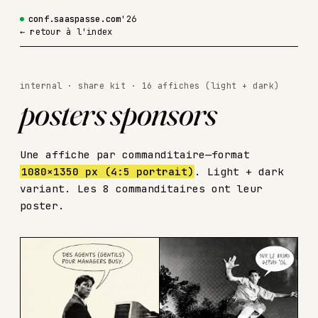
conf.saaspasse.com
'26
← retour à l'index
internal · share kit · 16 affiches (light + dark)
posters sponsors
Une affiche par commanditaire—format
1080×1350 px (4:5 portrait)
. Light + dark
variant. Les 8 commanditaires ont leur
poster.