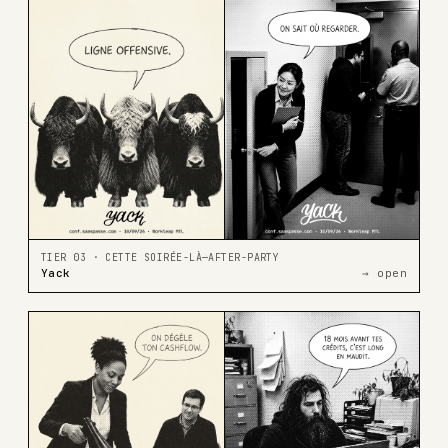
TIER 03 · CETTE SOIRÉE-LÀ—AFTER-PARTY
Yack
→ open